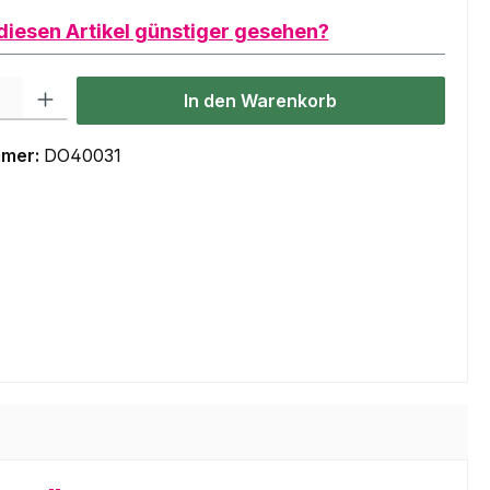
diesen Artikel günstiger gesehen?
l: Gib den gewünschten Wert ein oder benutze die Schaltflächen um
In den Warenkorb
mmer:
DO40031