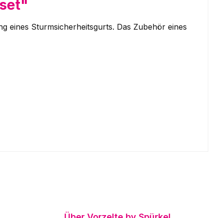
set"
ng eines Sturmsicherheitsgurts. Das Zubehör eines
Über Vorzelte by Spürkel