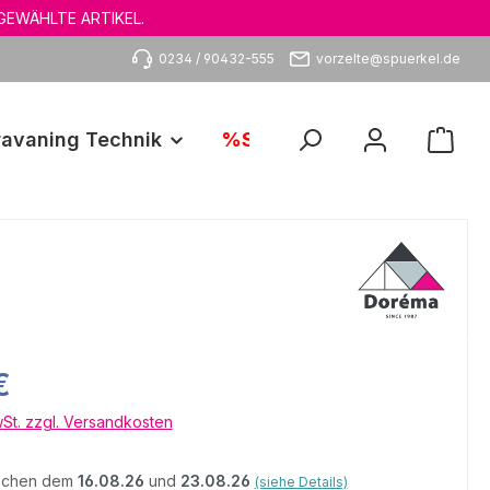
GEWÄHLTE ARTIKEL.
0234 / 90432-555
vorzelte@spuerkel.de
avaning Technik
%SALE%
eis:
€
wSt. zzgl. Versandkosten
ischen dem
16.08.26
und
23.08.26
(siehe Details)