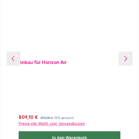
Anbau für Horizon Air
Verkaufspreis:
Regulärer Preis:
809,10 €
899,00 €
(10% gespart)
Preise inkl. MwSt. zzgl. Versandkosten
In den Warenkorb