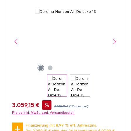
Bildergalerie überspringen
Verkaufspreis:
3.059,15 €
%
Regulärer Preis:
3.599,00 €
(15% gespart)
Preise inkl. MwSt. zzgl. Versandkosten
Finanzierung mit 8,99 % eff. Jahreszins.
Bei 3.059,15 € sind das 36 Monatsraten á 97,89 €