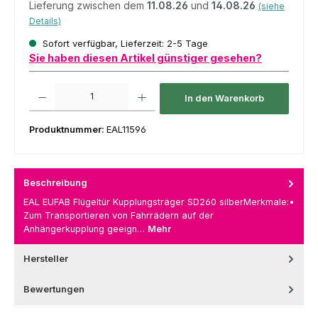
Lieferung zwischen dem
11.08.26
und
14.08.26
(siehe
Details)
Sofort verfügbar, Lieferzeit: 2-5 Tage
Sie haben diesen Artikel günstiger gesehen?
Produkt Anzahl: Gib den gewünschten Wert ein oder benutze die Schaltfl
In den Warenkorb
Produktnummer:
EAL11596
Beschreibung
EAL EUFAB Flügeltür Kupplungsträger SD260 silberMerkmale:•
Zum Transportieren von Fahrrädern auf der
Anhängerkupplung geeign…
Mehr
Hersteller
Bewertungen