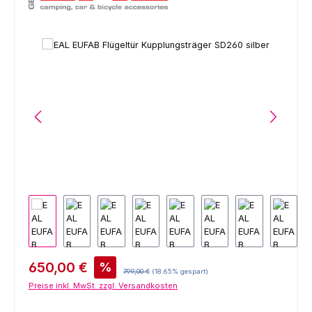
Bildergalerie überspringen
Verkaufspreis:
650,00 €
%
Regulärer Preis:
799,00 €
(18.65% gespart)
Preise inkl. MwSt. zzgl. Versandkosten